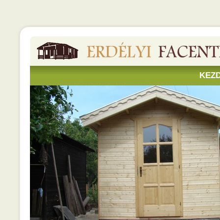
Erdélyi
Facentrum
Siófok
-
faházak,
fenyő
bútorok,
lambéria,
hajópadló
KEZ