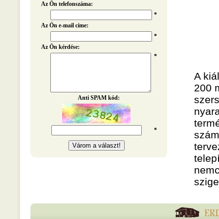
Az Ön telefonszáma:
*
Az Ön e-mail címe:
*
Az Ön kérdése:
*
A kiá
200 m
szer
Anti SPAM kód:
nyara
termé
*
számt
terve
telep
nemc
szige