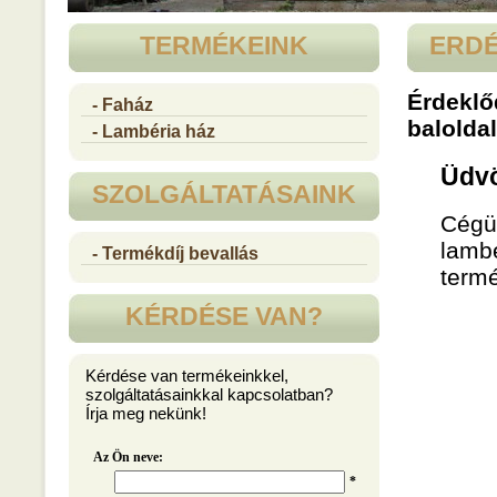
TERMÉKEINK
ERDÉ
Érdeklő
- Faház
baloldal
- Lambéria ház
Üdvö
SZOLGÁLTATÁSAINK
Cégün
lambé
- Termékdíj bevallás
termé
KÉRDÉSE VAN?
Kérdése van termékeinkkel,
szolgáltatásainkkal kapcsolatban?
Írja meg nekünk!
Az Ön neve:
*