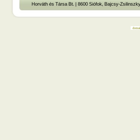
Horváth és Társa Bt. | 8600 Siófok, Bajcsy-Zsilinszky
domai